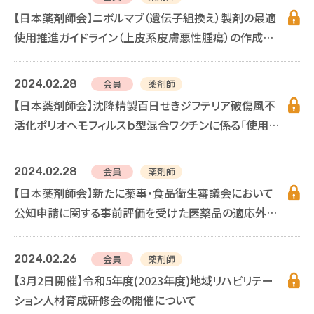
【日本薬剤師会】ニボルマブ（遺伝子組換え）製剤の最適
使用推進ガイドライン（上皮系皮膚悪性腫瘍）の作成及
び最適使用推進ガイドライン（悪性黒色腫）の一部改正
について
2024.02.28
会員
薬剤師
【日本薬剤師会】沈降精製百日せきジフテリア破傷風不
活化ポリオヘモフィルスｂ型混合ワクチンに係る「使用上
の注意」の改訂について
2024.02.28
会員
薬剤師
【日本薬剤師会】新たに薬事・食品衛生審議会において
公知申請に関する事前評価を受けた医薬品の適応外使
用について
2024.02.26
会員
薬剤師
【3月2日開催】令和5年度(2023年度)地域リハビリテー
ション人材育成研修会の開催について